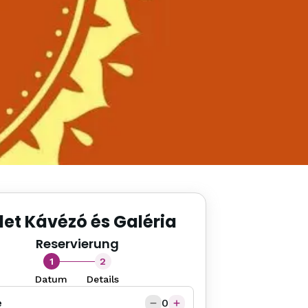
let Kávézó és Galéria
Reservierung
1
2
Datum
Details
e
0