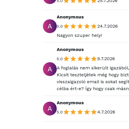
25.7.2026
5.0
Anonymous
A
24.7.2026
5.0
Nagyon szuper hely!
Anonymous
9.7.2026
5.0
A
A foglalás nem sikerült igazából
Kicsit teszteljétek még hogy bizt
visszaigazoló email is sokat seg
célba ért-e? Így hogy csak másna
Anonymous
A
4.7.2026
5.0