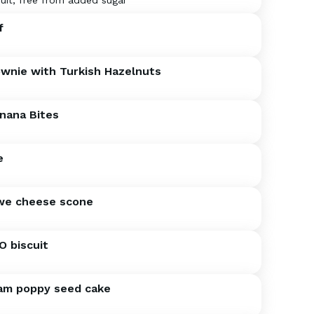
ruit, free from added sugar
f
wnie with Turkish Hazelnuts
nana Bites
e
we cheese scone
O biscuit
am poppy seed cake