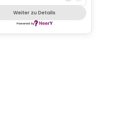
GLUTENFREE
PETFRIENDLY
ASIAN
SZEPCARD
CAKE
C
Weiter zu Details
Powered by