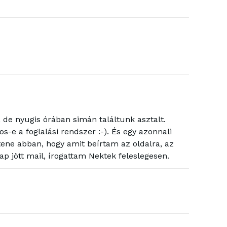
, de nyugis órában simán találtunk asztalt.
os-e a foglalási rendszer :-). És egy azonnali
ítene abban, hogy amit beírtam az oldalra, az
p jött mail, írogattam Nektek feleslegesen.