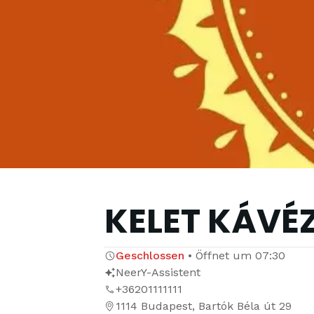
KELET KÁVÉZ
Geschlossen
•
Öffnet um
07:30
NeerY-Assistent
+36201111111
1114 Budapest, Bartók Béla út 29