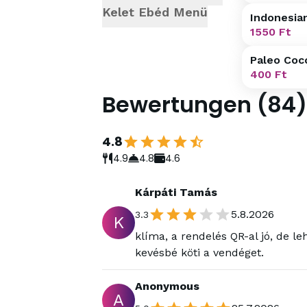
Kelet Ebéd Menü
Indonesia
1550
Ft
Paleo Coc
400
Ft
Bewertungen
(
84
)
4.8
4.9
4.8
4.6
Kárpáti Tamás
5.8.2026
3.3
K
klíma, a rendelés QR-al jó, de l
kevésbé köti a vendéget.
Anonymous
A