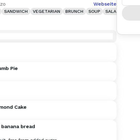
ezo
Webseite
SANDWICH
VEGETARIAN
BRUNCH
SOUP
SALAD
VEGAN
umb Pie
lmond Cake
 banana bread