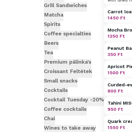
with dried f
Grill Sandwiches
Carrot loa
Matcha
1450
Ft
Spirits
Mocha Bro
Coffee specialties
1350
Ft
Beers
Peanut Ba
Tea
350
Ft
Premium pálinka's
Apricot Pi
Croissant Feltétek
1500
Ft
Small snacks
Curded-e
Cocktails
800
Ft
Cocktail Tuesday -20%
Tahini MIS
Coffee cocktails
950
Ft
Chai
Quark cre
Wines to take away
1550
Ft