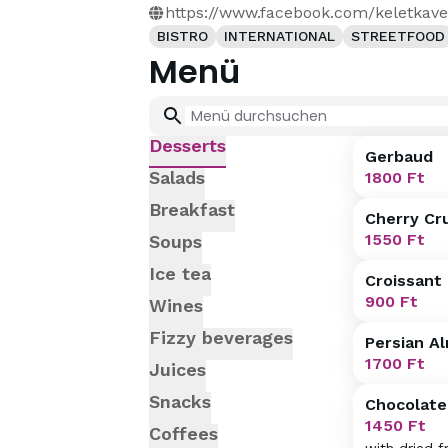
https://www.facebook.com/keletkav
BISTRO
INTERNATIONAL
STREETFOOD
Menü
Desserts
Gerbaud
Salads
1800
Ft
Breakfast
Cherry Cr
1550
Ft
Soups
Ice tea
Croissant
900
Ft
Wines
Fizzy beverages
Persian A
1700
Ft
Juices
Snacks
Chocolate
1450
Ft
Coffees