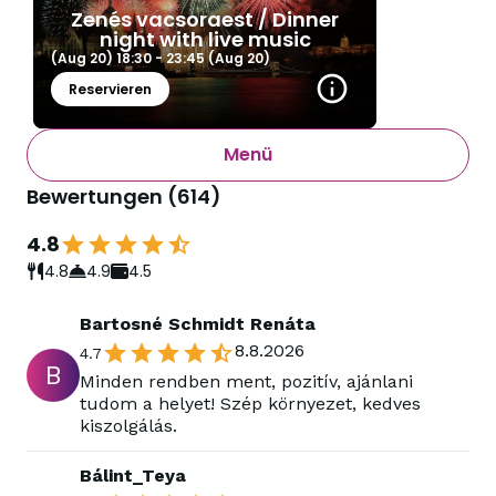
Zenés vacsoraest / Dinner
night with live music
(Aug 20)
18:30
-
23:45
(Aug 20)
Reservieren
Menü
Bewertungen
(
614
)
4.8
4.8
4.9
4.5
Bartosné Schmidt Renáta
8.8.2026
4.7
B
Minden rendben ment, pozitív, ajánlani
tudom a helyet! Szép környezet, kedves
kiszolgálás.
Bálint_Teya