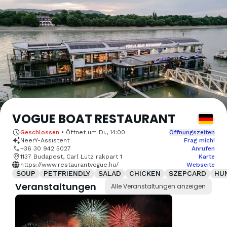
VOGUE BOAT RESTAURANT
Geschlossen
•
Öffnet um
Di., 14:00
Öffnungszeiten
NeerY-Assistent
Frag mich!
+36 30 942 5027
Anrufen
1137 Budapest, Carl Lutz rakpart 1
Karte
https://www.restaurantvogue.hu/
Webseite
SOUP
PETFRIENDLY
SALAD
CHICKEN
SZEPCARD
HU
Veranstaltungen
Alle Veranstaltungen anzeigen